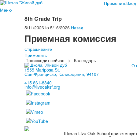
Применить
Вход
Меню
8th Grade Trip
5/11/2026
to
5/16/2026
Назад
Приемная комиссия
Спрашивайте
Применить
Происходит сейчас
>
Календарь
О 
1555 Mariposa St.
Сан-Франциско, Калифорния, 94107
415 861-8840
info@liveoaksf.org
Школа Live Oak School приветствуе