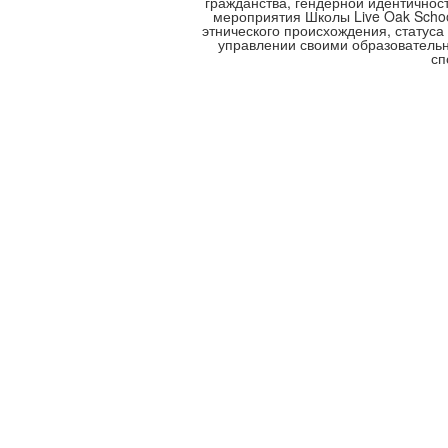
гражданства, гендерной идентичнос
мероприятия Школы Live Oak School
этнического происхождения, статуса
управлении своими образователь
сп