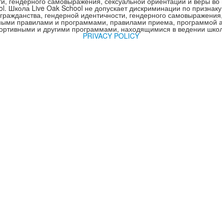
ти, гендерного самовыражения, сексуальной ориентации и веры во 
. Школа Live Oak School не допускает дискриминации по признаку
 гражданства, гендерной идентичности, гендерного самовыражения
ными правилами и программами, правилами приема, программой ад
ортивными и другими программами, находящимися в ведении шко
PRIVACY POLICY