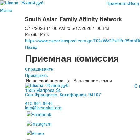
Применить
Вход
Меню
South Asian Family Affinity Network
5/17/2026
11:00 AM
to
5/17/2026
1:00 PM
Precita Park
https://www.paperlesspost.com/go/DGaWz3PsEPn35mh
Назад
Приемная комиссия
Спрашивайте
Применить
Наше сообщество
>
Вовлечение семьи
О 
1555 Mariposa St.
Сан-Франциско, Калифорния, 94107
415 861-8840
info@liveoaksf.org