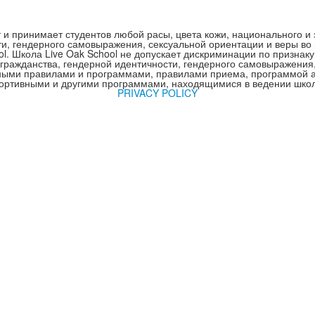
т и принимает студентов любой расы, цвета кожи, национального и 
ти, гендерного самовыражения, сексуальной ориентации и веры во 
. Школа Live Oak School не допускает дискриминации по признаку
 гражданства, гендерной идентичности, гендерного самовыражения
ными правилами и программами, правилами приема, программой ад
ортивными и другими программами, находящимися в ведении шко
PRIVACY POLICY