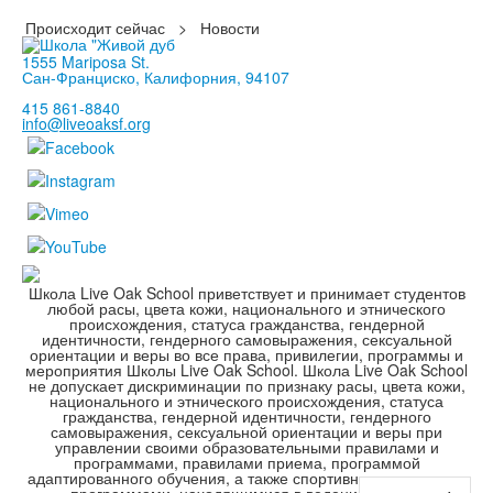
Происходит сейчас
>
Новости
1555 Mariposa St.
Сан-Франциско, Калифорния, 94107
415 861-8840
info@liveoaksf.org
Школа Live Oak School приветствует и принимает студентов
любой расы, цвета кожи, национального и этнического
происхождения, статуса гражданства, гендерной
идентичности, гендерного самовыражения, сексуальной
ориентации и веры во все права, привилегии, программы и
мероприятия Школы Live Oak School. Школа Live Oak School
не допускает дискриминации по признаку расы, цвета кожи,
национального и этнического происхождения, статуса
гражданства, гендерной идентичности, гендерного
самовыражения, сексуальной ориентации и веры при
управлении своими образовательными правилами и
программами, правилами приема, программой
адаптированного обучения, а также спортивными и другими
программами, находящимися в ведении школы.