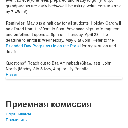
event so everyone feels prepared and ready to go. (Pro tip:
grandparents are early birds–we'll be asking volunteers to arrive
by 7:45am!)
Reminder:
May 8 is a half day for all students. Holiday Care will
be offered from 11:30am to 6pm. Advanced sign-up is required
and enrollment opens at 6pm on Thursday, April 23. The
deadline to enroll is Wednesday, May 6 at 6pm. Refer to the
Extended Day Programs tile on the Portal
for registration and
details.
Questions? Reach out to Bita Aminabadi (Shaw, 1st), John
Norris (Maddy, 8th & Izzy, 4th), or Lily Panetta
Назад
Приемная комиссия
Спрашивайте
Применить