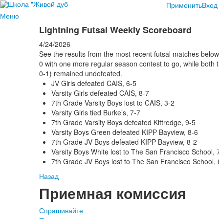
Применить
Вход
Меню
Lightning Futsal Weekly Scoreboard
4/24/2026
See the results from the most recent futsal matches below
0 with one more regular season contest to go, while both t
0-1) remained undefeated.
JV Girls defeated CAIS, 6-5
Varsity Girls defeated CAIS, 8-7
7th Grade Varsity Boys lost to CAIS, 3-2
Varsity Girls tied Burke’s, 7-7
7th Grade Varsity Boys defeated Kittredge, 9-5
Varsity Boys Green defeated KIPP Bayview, 8-6
7th Grade JV Boys defeated KIPP Bayview, 8-2
Varsity Boys White lost to The San Francisco School, 
7th Grade JV Boys lost to The San Francisco School, 
Назад
Приемная комиссия
Спрашивайте