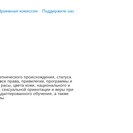
Приемная комиссия
Поддержите нас
этнического происхождения, статуса
все права, привилегии, программы и
 расы, цвета кожи, национального и
, сексуальной ориентации и веры при
аптированного обучения, а также
лы.