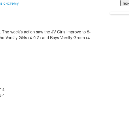
Поиск
 в систему
. The week’s action saw the JV Girls improve to 5-
he Varsity Girls (4-0-2) and Boys Varsity Green (4-
7-4
6-1