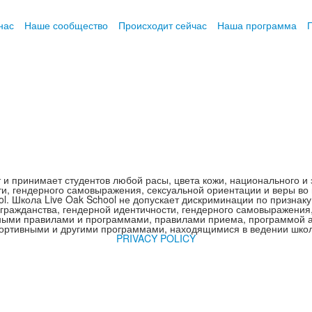
нас
Наше сообщество
Происходит сейчас
Наша программа
т и принимает студентов любой расы, цвета кожи, национального и 
ти, гендерного самовыражения, сексуальной ориентации и веры во 
. Школа Live Oak School не допускает дискриминации по признаку
 гражданства, гендерной идентичности, гендерного самовыражения
ными правилами и программами, правилами приема, программой ад
ортивными и другими программами, находящимися в ведении шко
PRIVACY POLICY