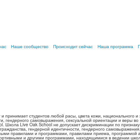
нас
Наше сообщество
Происходит сейчас
Наша программа
т и принимает студентов любой расы, цвета кожи, национального и 
ти, гендерного самовыражения, сексуальной ориентации и веры во 
. Школа Live Oak School не допускает дискриминации по признаку
 гражданства, гендерной идентичности, гендерного самовыражения
ными правилами и программами, правилами приема, программой ад
ортивными и другими программами, находящимися в ведении шко