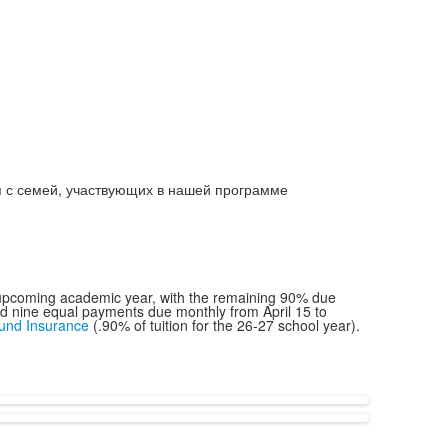
я с семей, участвующих в нашей программе
he upcoming academic year, with the remaining 90% due
and nine equal payments due monthly from April 15 to
fund Insurance
(.90% of tuition for the 26-27 school year).