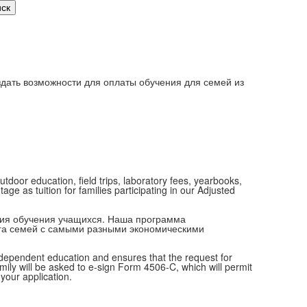
оздать возможности для оплаты обучения для семей из
tdoor education, field trips, laboratory fees, yearbooks,
e as tuition for families participating in our Adjusted
ия обучения учащихся. Наша программа
уга семей с самыми разными экономическими
 independent education and ensures that the request for
amily will be asked to e-sign Form 4506-C, which will permit
 your application.