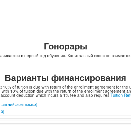
Гонорары
ачивается в первый год обучения. Капитальный взнос не взимаетс
Варианты финансирования
hat 10% of tuition is due with return of the enrollment agreement for t
n with 10% of tuition due with the return of the enrollment agreement 
 account deduction which incurs a 1% fee and also requires
Tuition Re
 английском языке)
ий)