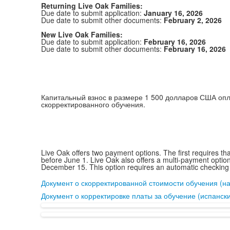
Returning Live Oak Families:
Due date to submit application:
January 16, 2026
Due date to submit other documents:
February 2, 2026
New Live Oak Families:
Due date to submit application:
February 16, 2026
Due date to submit other documents:
February 16, 2026
Капитальный взнос в размере 1 500 долларов США опл
скорректированного обучения.
Live Oak offers two payment options. The first requires t
before June 1. Live Oak also offers a multi-payment optio
December 15. This option requires an automatic checking
Документ о скорректированной стоимости обучения (на
Документ о корректировке платы за обучение (испанск