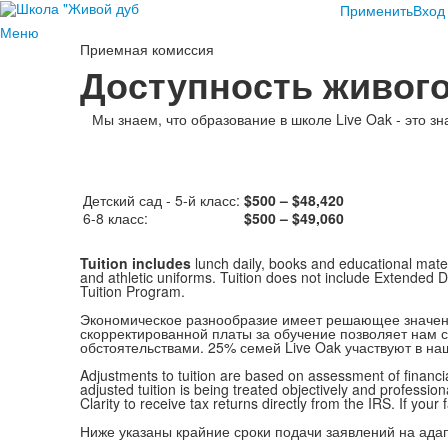
Применить
Вход
Меню
Приемная комиссия
Доступность живого
Мы знаем, что образование в школе Live Oak - это з
Детский сад - 5-й класс:
$500 – $48,420
6-8 класс:
$500 – $49,060
Tuition includes
lunch daily, books and educational materi
and athletic uniforms. Tuition does not include Extended D
Tuition Program.
Экономическое разнообразие имеет решающее значен
скорректированной платы за обучение позволяет нам 
обстоятельствами. 25% семей Live Oak участвуют в н
Adjustments to tuition are based on assessment of financia
adjusted tuition is being treated objectively and professio
Clarity to receive tax returns directly from the IRS. If your
Ниже указаны крайние сроки подачи заявлений на ада