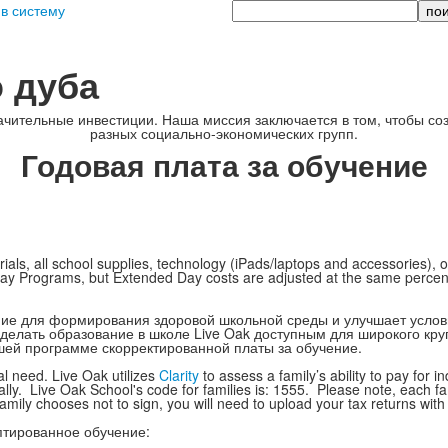
Поиск
 в систему
 дуба
начительные инвестиции. Наша миссия заключается в том, чтобы с
разных социально-экономических групп.
Годовая плата за обучение
als, all school supplies, technology (iPads/laptops and accessories), ou
ay Programs, but Extended Day costs are adjusted at the same percentag
ие для формирования здоровой школьной среды и улучшает услов
сделать образование в школе Live Oak доступным для широкого кр
ашей программе скорректированной платы за обучение.
l need. Live Oak utilizes
Clarity
to assess a family’s ability to pay for
nally. Live Oak School's code for families is: 1555. Please note, each f
 family chooses not to sign, you will need to upload your tax returns with
птированное обучение: