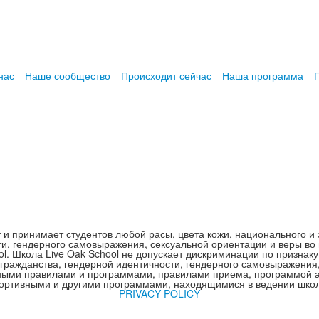
нас
Наше сообщество
Происходит сейчас
Наша программа
т и принимает студентов любой расы, цвета кожи, национального и 
ти, гендерного самовыражения, сексуальной ориентации и веры во 
. Школа Live Oak School не допускает дискриминации по признаку
 гражданства, гендерной идентичности, гендерного самовыражения
ными правилами и программами, правилами приема, программой ад
ортивными и другими программами, находящимися в ведении шко
PRIVACY POLICY